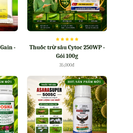
Gain -
Thuốc trừ sâu Cytoc 250WP -
Gói 100g
35,000đ
ẨM MỚI
HOT/SẢN PHẨM MỚI