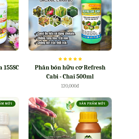
a 155SC
Phân bón hữu cơ Refresh
Cabi - Chai 500ml
120,000đ
ẨM MỚI
SẢN PHẨM MỚI