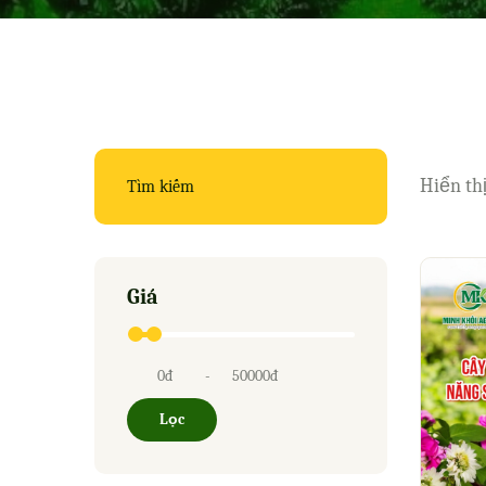
Hiển th
Giá
-