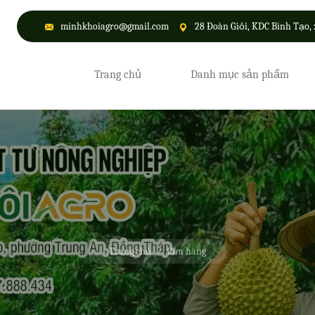
minhkhoiagro@gmail.com
28 Đoàn Giỏi, KDC Bình Tạo, 
Trang chủ
Danh mục sản phẩm
Trang chủ
/
Cửa hàng