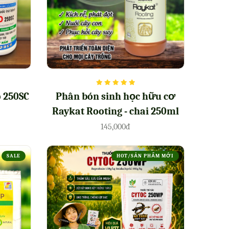
Phân bón sinh học hữu cơ
 250SC
Raykat Rooting - chai 250ml
145,000đ
SALE
HOT/SẢN PHẨM MỚI