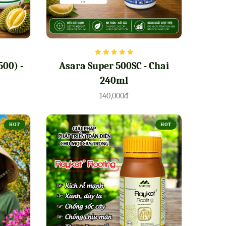
500) -
Asara Super 500SC - Chai
240ml
140,000đ
HOT
HOT