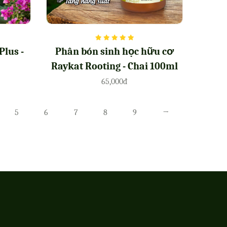
Plus -
Phân bón sinh học hữu cơ
Raykat Rooting - Chai 100ml
65,000đ
5
6
7
8
9
→