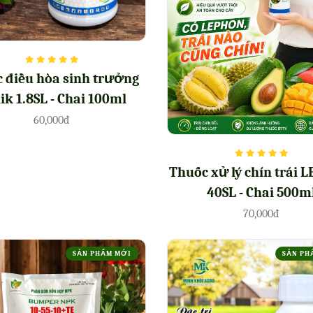
 điều hòa sinh trưởng
ik 1.8SL - Chai 100ml
60,000đ
Thuốc xử lý chín trái
40SL - Chai 500m
70,000đ
SẢN PHẨM MỚI
SẢN PH