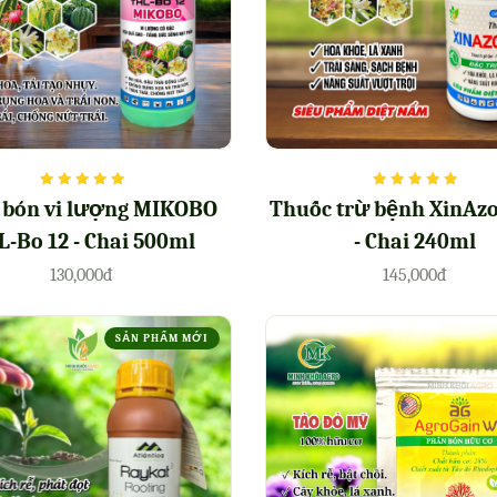
 bón vi lượng MIKOBO
Thuốc trừ bệnh XinAzo
-Bo 12 - Chai 500ml
- Chai 240ml
130,000đ
145,000đ
SẢN PHẨM MỚI