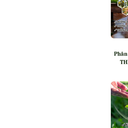
Phân
THL