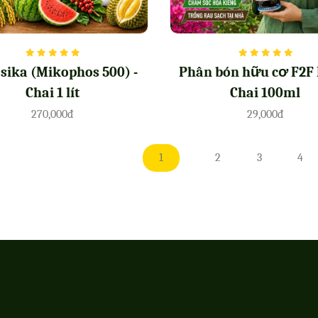
sika (Mikophos 500) -
Phân bón hữu cơ F2F 
Chai 1 lít
Chai 100ml
270,000đ
29,000đ
1
2
3
4