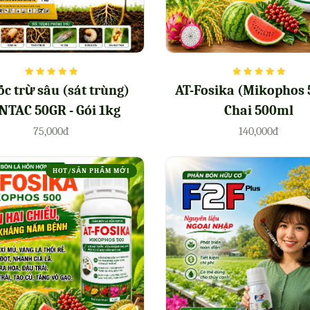
c trừ sâu (sát trùng)
AT-Fosika (Mikophos 
NTAC 50GR - Gói 1kg
Chai 500ml
75,000đ
140,000đ
HOT/SẢN PHẨM MỚI