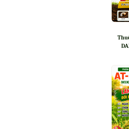
Thuố
DA