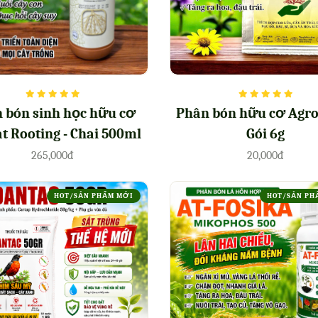
 bón sinh học hữu cơ
Phân bón hữu cơ Agro
t Rooting - Chai 500ml
Gói 6g
265,000đ
20,000đ
HOT/SẢN PHẨM MỚI
HOT/SẢN PH