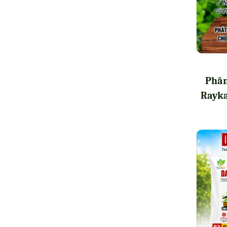
Phân
Rayka