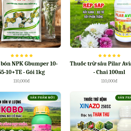
 bón NPK Gbumper 10-
Thuốc trừ sâu Pilar Avi
55-10+TE - Gói 1kg
- Chai 100ml
110,000đ
110,000đ
SẢN PHẨM MỚI
SẢN PH