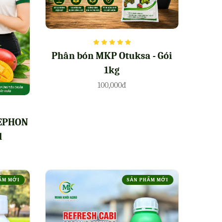
Phân bón MKP Otuksa - Gói
1kg
100,000đ
 LEPHON
l
ẨM MỚI
SẢN PHẨM MỚI