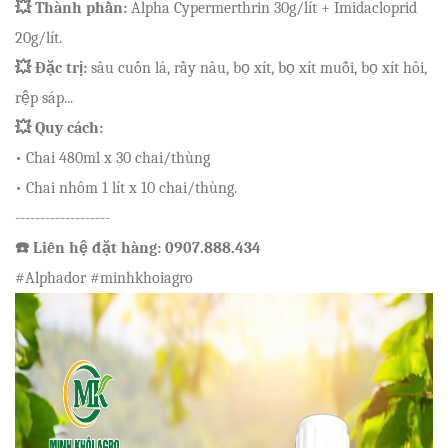
💥 Thành phần:
Alpha Cypermerthrin 30g/lít + Imidacloprid
20g/lít.
💥 Đặc trị:
sâu cuốn lá, rầy nâu, bọ xít, bọ xít muỗi, bọ xít hôi,
rệp sáp...
💥 Quy cách:
• Chai 480ml x 30 chai/thùng
• Chai nhôm 1 lít x 10 chai/thùng.
-------------------
☎️ Liên hệ đặt hàng: 0907.888.434
#Alphador #minhkhoiagro