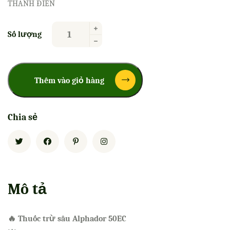
THANH ĐIỀN
Số lượng
Thêm vào giỏ hàng
Chia sẻ
Mô tả
🔥 Thuốc trừ sâu Alphador 50EC