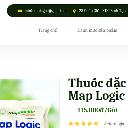
minhkhoiagro@gmail.com
28 Đoàn Giỏi, KDC Bình Tạo, 
Trang chủ
Danh mục sản phẩm
Thuốc đặc 
Map Logic 
115,000đ/Gói
2 Đánh giá