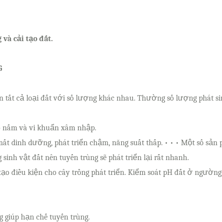
và cải tạo đất.
G
rên tất cả loại đất với số lượng khác nhau. Thường số lượng phát s
ho nấm và vi khuẩn xâm nhập.
ất dinh dưỡng, phát triển chậm, năng suất thấp. • • • Một số sả
inh vật đất nên tuyến trùng sẽ phát triển lại rất nhanh.
o điều kiện cho cây trồng phát triển. Kiểm soát pH đất ở ngường tố
ng giúp hạn chế tuyến trùng.