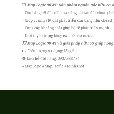
💥
Map Logic 90WP: Sản phẩm nguồn gốc hữu cơ độ
• Cân bằng pH đất (Có khả năng cải tạo đất chua, phè
• Giúp vi sinh vật đất phát triển cân bằng hạn chế sự 
• Cung cấp khoáng chất giúp bộ rễ phát triển mạnh.
• Diệt tuyến trùng bằng cơ chế háo nước.
💥 Map Logic 90WP là giải pháp hữu cơ giúp nông 
👉 Liều lượng sử dụng: 15kg/ha
☎️ Liên hệ đặt hàng: 0907.888.434
#MapLogic #MapPacific #MinhKhôi