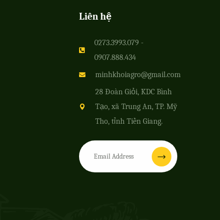
Liên hệ
0273.3993.079 -
0907.888.434
minhkhoiagro@gmail.com
28 Đoàn Giỏi, KDC Bình
Tạo, xã Trung An, TP. Mỹ
Tho, tỉnh Tiền Giang.