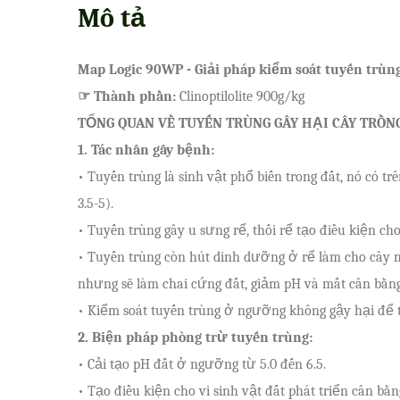
Mô tả
Map Logic 90WP - Giải pháp kiểm soát tuyến trùng 
☞ Thành phần:
Clinoptilolite 900g/kg
TỔNG QUAN VỀ TUYẾN TRÙNG GÂY HẠI CÂY TRỒN
1. Tác nhân gây bệnh:
• Tuyến trùng là sinh vật phổ biến trong đất, nó có t
3.5-5).
• Tuyến trùng gây u sưng rể, thối rể tạo điều kiện c
• Tuyến trùng còn hút dinh dưỡng ở rể làm cho cây m
nhưng sẽ làm chai cứng đất, giảm pH và mất cân bằng s
• Kiểm soát tuyến trùng ở ngưỡng không gậy hại để tạ
2. Biện pháp phòng trừ tuyến trùng:
• Cải tạo pH đất ở ngưỡng từ 5.0 đến 6.5.
• Tạo điều kiện cho vi sinh vật đất phát triển cân bằ