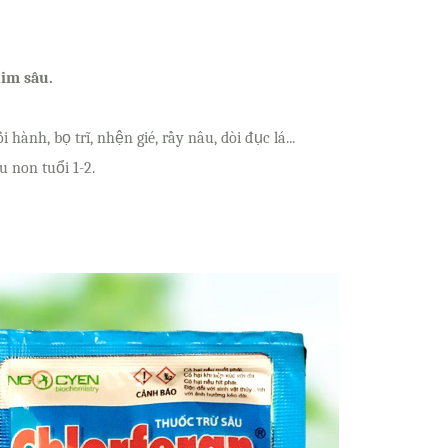
him sâu.
hành, bọ trĩ, nhện gié, rầy nâu, dòi đục lá...
u non tuổi 1-2.