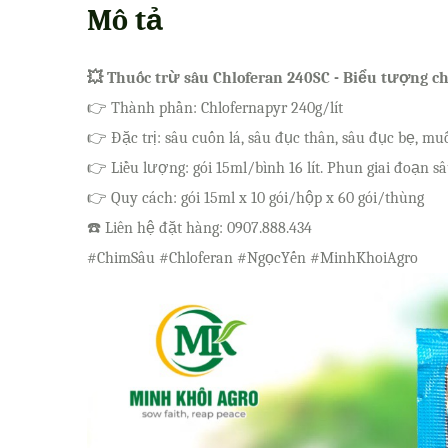
Mô tả
💥 Thuốc trừ sâu Chloferan 240SC - Biểu tượng c
👉 Thành phần: Chlofernapyr 240g/lít
👉 Đặc trị: sâu cuốn lá, sâu đục thân, sâu đục bẹ, muỗi 
👉 Liều lượng: gói 15ml/bình 16 lít. Phun giai đoạn sâ
👉 Quy cách: gói 15ml x 10 gói/hộp x 60 gói/thùng
☎️ Liên hệ đặt hàng: 0907.888.434
#ChimSâu #Chloferan #NgọcYến #MinhKhoiAgro