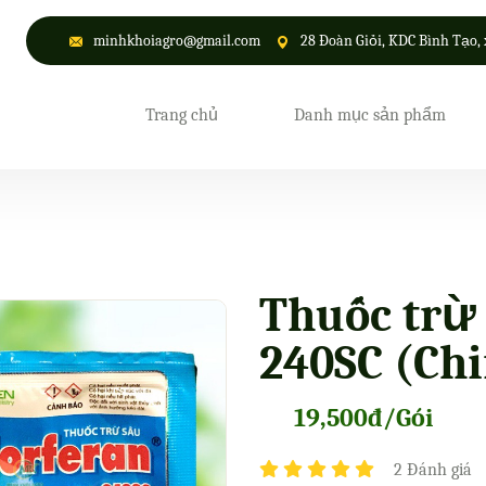
minhkhoiagro@gmail.com
28 Đoàn Giỏi, KDC Bình Tạo, 
Trang chủ
Danh mục sản phẩm
Thuốc trừ
240SC (Chi
19,500đ/Gói
2 Đánh giá