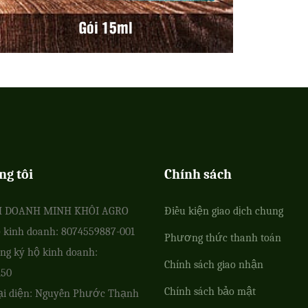
ng tôi
Chính sách
H DOANH MINH KHÔI AGRO
Điều kiện giao dịch chung
 kinh doanh: 8074559887-001
Phương thức thanh toán
ng ký hộ kinh doanh:
Chính sách giao nhận
150
Chính sách bảo mật
ại diện: Nguyễn Phước Thạnh