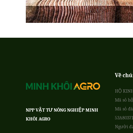
Về chú
HỘ KIN
Mã số hộ
Mã số đă
NPP VẬT TƯ NÔNG NGHIỆP MINH
53A8037
KHÔI AGRO
Người đ