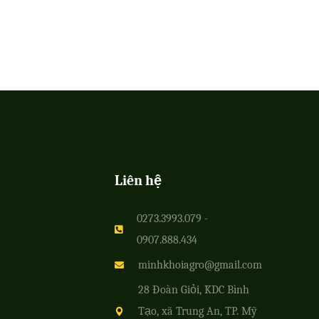
Liên hệ
0273.3993.079 -
0907.888.434
minhkhoiagro@gmail.com
28 Đoàn Giỏi, KDC Bình
Tạo, xã Trung An, TP. Mỹ