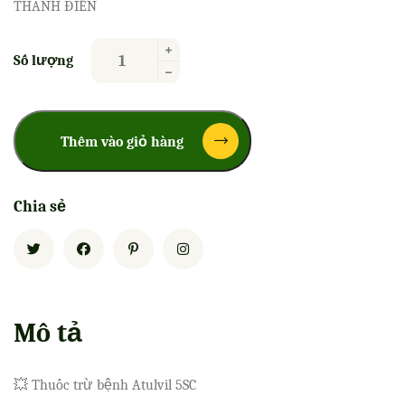
THANH ĐIỀN
Số lượng
Thêm vào giỏ hàng
Chia sẻ
Mô tả
💥 Thuốc trừ bệnh Atulvil 5SC