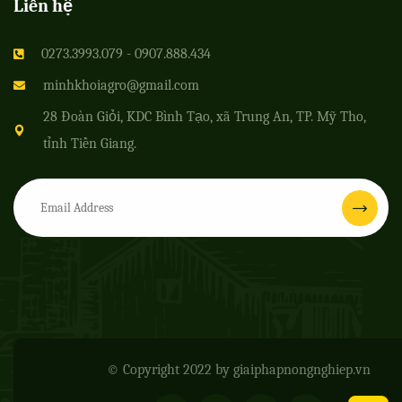
Liên hệ
0273.3993.079 - 0907.888.434
minhkhoiagro@gmail.com
28 Đoàn Giỏi, KDC Bình Tạo, xã Trung An, TP. Mỹ Tho,
tỉnh Tiền Giang.
© Copyright 2022 by
giaiphapnongnghiep.vn