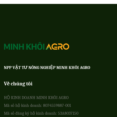
NPP VẬT TƯ NÔNG NGHIỆP MINH KHÔI AGRO
Về chúng tôi
HỘ KINH DOANH MINH KHÔI AGRO
Mã số hộ kinh doanh: 8074559887-001
Mã số đăng ký hộ kinh doanh: 53A8037150