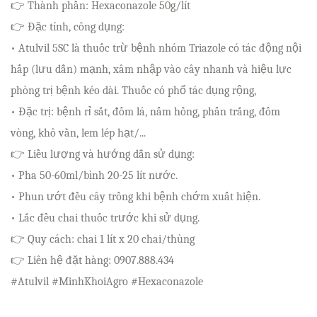
👉 Thành phần: Hexaconazole 50g/lít
👉 Đặc tính, công dụng:
• Atulvil 5SC là thuốc trừ bệnh nhóm Triazole có tác động nội
hấp (lưu dẫn) mạnh, xâm nhập vào cây nhanh và hiệu lực
phòng trị bệnh kéo dài. Thuốc có phổ tác dụng rộng,
• Đặc trị: bệnh rỉ sắt, đốm lá, nấm hồng, phấn trắng, đốm
vòng, khô vằn, lem lép hạt/...
👉 Liều lượng và hướng dẫn sử dụng:
• Pha 50-60ml/bình 20-25 lít nước.
• Phun ướt đều cây trồng khi bệnh chớm xuất hiện.
• Lắc đều chai thuốc trước khi sử dụng.
👉 Quy cách: chai 1 lít x 20 chai/thùng
👉 Liên hệ đặt hàng: 0907.888.434
#Atulvil #MinhKhoiAgro #Hexaconazole