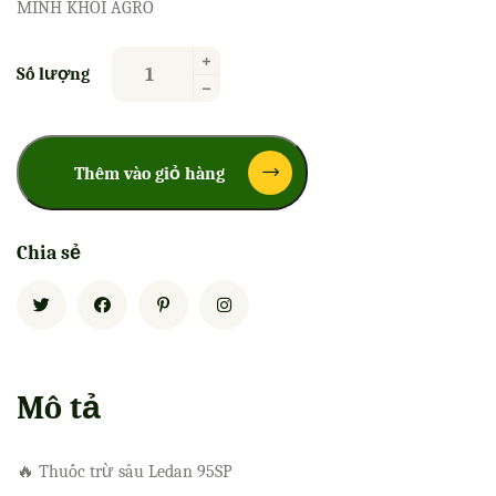
MINH KHÔI AGRO
Số lượng
Thêm vào giỏ hàng
Chia sẻ
Mô tả
🔥 Thuốc trừ sâu Ledan 95SP