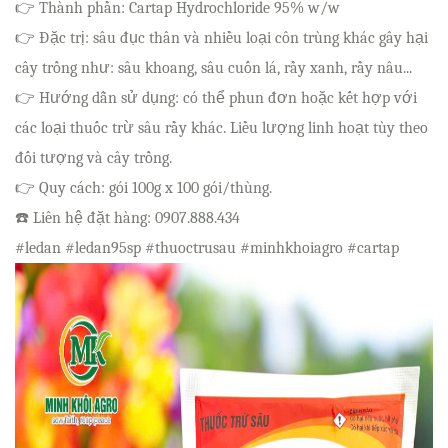
👉 Thành phần: Cartap Hydrochloride 95% w/w
👉 Đặc trị: sâu đục thân và nhiều loại côn trùng khác gây hại
cây trồng như: sâu khoang, sâu cuốn lá, rầy xanh, rầy nâu...
👉 Hướng dẫn sử dụng: có thể phun đơn hoặc kết hợp với
các loại thuốc trừ sâu rầy khác. Liều lượng linh hoạt tùy theo
đối tượng và cây trồng.
👉 Quy cách: gói 100g x 100 gói/thùng.
☎️ Liên hệ đặt hàng: 0907.888.434
#ledan #ledan95sp #thuoctrusau #minhkhoiagro #cartap