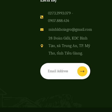
0273.3993.079 -
0907.888.434
minhkhoiagro@gmail.com
28 Đoàn Giỏi, KDC Bình
Tạo, xã Trung An, TP. Mỹ
Tho, tỉnh Tiền Giang.