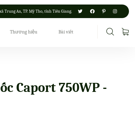
xã Trung An, TP. Mỹ Tho, tỉnh Tiền Giang.
Thương hiệu
Bài viết
ốc Caport 750WP -