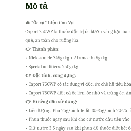
Mô tả
🔥 "Ốc xịt" hiệu Con Vịt
Caport 750WP là thuốc đặc trị ốc bươu vàng hại lúa,
quả, an toàn cho ruộng lúa.
👉 Thành phần:
• Niclosamide 745g/kg + Abamectin 5g/kg
• Special additives: 250g/kg
👉 Đặc tính, công dụng:
• Caport 750WP có tác dụng vị độc, ức chế hệ tiêu hóa 
• Caport 750WP diệt cả ốc lớn, ốc nhỏ và trứng ốc. An
👉 Hướng dẫn sử dụng:
• Liều lượng: Pha 25g/bình 16 lít; 30-35g/bình 20-25 lí
• Phun thuốc ngay sau khi cho cử nước đầu tiên vào
• Giữ nước 3-5 ngày sau khi phun để thuốc diệt hết ốc 