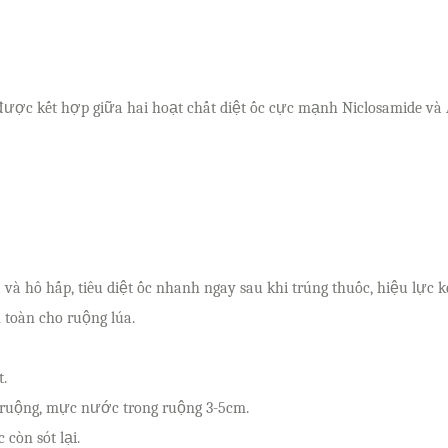
 được kết hợp giữa hai hoạt chất diệt ốc cực mạnh Niclosamide và 
và hô hấp, tiêu diệt ốc nhanh ngay sau khi trúng thuốc, hiệu lực ké
 toàn cho ruộng lúa.
t.
 ruộng, mực nước trong ruộng 3-5cm.
còn sót lại.