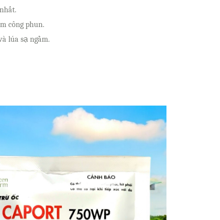
nhất.
iệm công phun.
và lúa sạ ngầm.