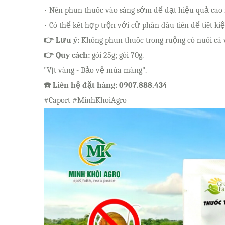
• Nên phun thuốc vào sáng sớm để đạt hiệu quả cao 
• Có thể kết hợp trộn với cử phân đầu tiên để tiết k
👉 Lưu ý:
Không phun thuốc trong ruộng có nuôi cá 
👉 Quy cách:
gói 25g; gói 70g.
"Vịt vàng - Bảo vệ mùa màng".
☎️ Liên hệ đặt hàng: 0907.888.434
#Caport #MinhKhoiAgro