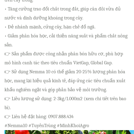
trên cây trồng.
• Tăng cường trao đổi chất trong đất, giúp cân đối vừa đủ
nước và dinh dưỡng khoáng trong cây.
• Đẻ nhánh mạnh, cứng cây, hạn chế đổ ngã.
• Giảm phân hóa học, cải thiện năng suất và phẩm chất nông
sản.
👉 Sản phẩm được công nhận phân bón hữu cơ, phù hợp
mô hình canh tác theo tiêu chuẩn VietGap, Global Gap.
👉 Sử dụng Nemma 10 có thể giảm 20-25% lượng phân hóa
học, mang lại hiệu quả kinh tế, đáp ứng các tiêu chuẩn xuất
khẩu nghiêm ngặt và góp phần bảo vệ môi trường.
👉 Liều lượng sử dụng: 2-3kg/1.000m2 (xem chi tiết trên bao
bì).
👉 Liên hệ đặt hàng: 0907.888.434
#Nemma10 #TuyếnTrùng #MinhKhoiAgro