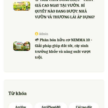
GIÁ CAO NGAY TẠI VƯỜN. BÍ
QUYẾT NÀO ĐANG ĐƯỢC NHÀ
VƯỜN VÀ THƯƠNG LÁI ÁP DỤNG?
Admin
🌱 Phân bón hữu cơ NEMMA 10 -
Giải pháp giúp đất tốt, cây sinh
trưởng khỏe và năng suất vượt
trội.
Từ khóa
Agrifos
AgriPhos680
Cải tạo đất